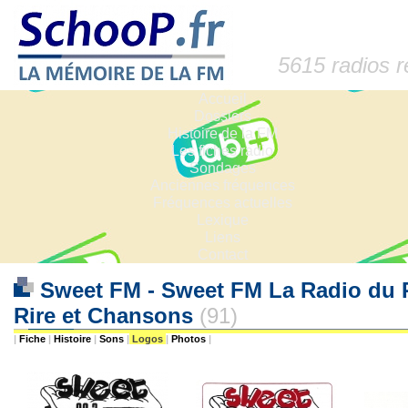
5615 radios 
Accueil
Dossiers
Histoire de la FM
Les fiches radio
Sondages
Anciennes fréquences
Fréquences actuelles
Lexique
Liens
Contact
Sweet FM - Sweet FM La Radio du Ri
Rire et Chansons
(91)
|
Fiche
|
Histoire
|
Sons
|
Logos
|
Photos
|