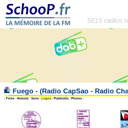
5615 radios 
Accueil
Dossiers
Histoire de la FM
Les fiches radio
Sondages
Anciennes fréquences
Fréquences actuelles
Lexique
Liens
Contact
Fuego - (Radio CapSao - Radio Ch
|
Fiche
|
Histoire
|
Sons
|
Logos
|
Publicités
|
Photos
|