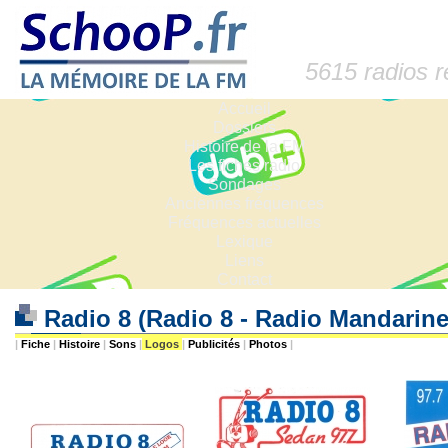
5615 radios 
Accueil
Dossiers
Histoire de la FM
Les fiches radio
Sondages
Anciennes fréquences
Fréquences actuelles
Lexique
Liens
Contact
Radio 8 (Radio 8 - Radio Mandarin
|
Fiche
|
Histoire
|
Sons
|
Logos
|
Publicités
|
Photos
|