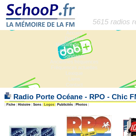
5615 radios 
Accueil
Dossiers
Histoire de la FM
Les fiches radio
Sondages
Anciennes fréquences
Fréquences actuelles
Lexique
Liens
Contact
Radio Porte Océane - RPO - Chic F
|
Fiche
|
Histoire
|
Sons
|
Logos
|
Publicités
|
Photos
|