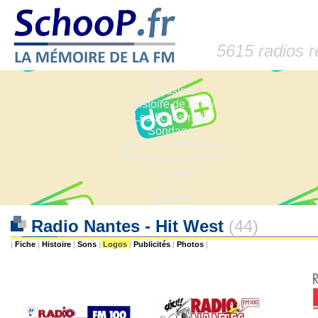
5615 radios 
Accueil
Dossiers
Histoire de la FM
Les fiches radio
Sondages
Anciennes fréquences
Fréquences actuelles
Lexique
Liens
Contact
Radio Nantes - Hit West
(44)
|
Fiche
|
Histoire
|
Sons
|
Logos
|
Publicités
|
Photos
|