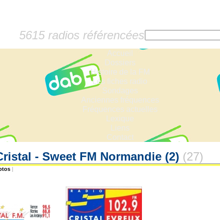
5615 radios référencées
Accueil
Dossiers
Histoire de la FM
Les fiches radio
Sondages
Anciennes fréquences
Fréquences actuelles
Lexique
Liens
Contact
Cristal - Sweet FM Normandie (2)
(27)
otos
|