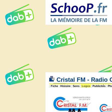
Cristal FM - Radio 
|
Fiche
|
Histoire
|
Sons
|
Logos
|
Publicités
|
Ph