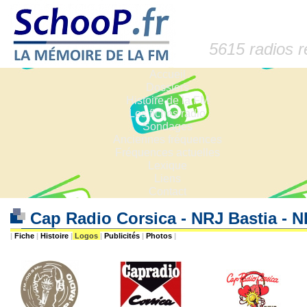
5615 radios 
Accueil
Dossiers
Histoire de la FM
Les fiches radio
Sondages
Anciennes fréquences
Fréquences actuelles
Lexique
Liens
Contact
Cap Radio Corsica - NRJ Bastia - 
|
Fiche
|
Histoire
|
Logos
|
Publicités
|
Photos
|