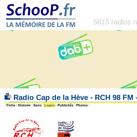
5615 radios 
Accueil
Dossiers
Histoire de la FM
Les fiches radio
Sondages
Anciennes fréquences
Fréquences actuelles
Lexique
Liens
Contact
Radio Cap de la Hève - RCH 98 FM 
|
Fiche
|
Histoire
|
Sons
|
Logos
|
Publicités
|
Photos
|