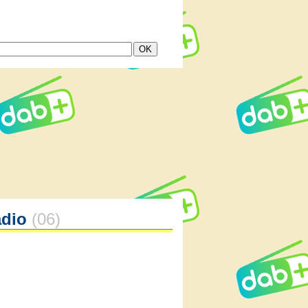
adio
(06)