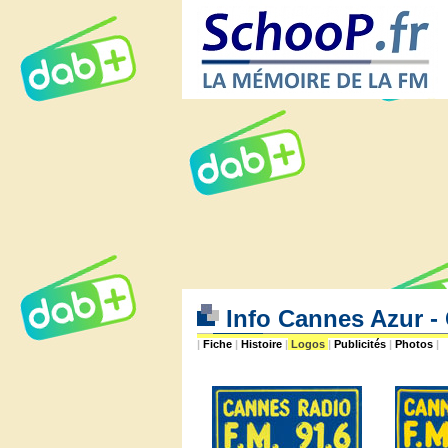
Info Cannes Azur -
|
Fiche
|
Histoire
|
Logos
|
Publicités
|
Photos
|