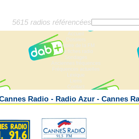
5615 radios référencées
Accueil
Dossiers
Histoire de la FM
Les fiches radio
Sondages
Anciennes fréquences
Fréquences actuelles
Lexique
Liens
Contact
 Cannes Radio - Radio Azur - Cannes R