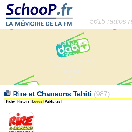
5615 radios 
Accueil
Dossiers
Histoire de la FM
Les fiches radio
Sondages
Anciennes fréquences
Fréquences actuelles
Lexique
Liens
Contact
Rire et Chansons Tahiti
(987)
|
Fiche
|
Histoire
|
Logos
|
Publicités
|