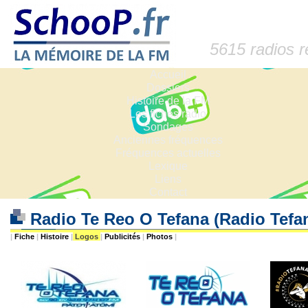
5615 radios 
Accueil
Dossiers
Histoire de la FM
Les fiches radio
Sondages
Anciennes fréquences
Fréquences actuelles
Lexique
Liens
Contact
Radio Te Reo O Tefana (Radio Tefa
|
Fiche
|
Histoire
|
Logos
|
Publicités
|
Photos
|