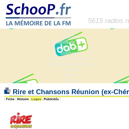
5615 radios 
Accueil
Dossiers
Histoire de la FM
Les fiches radio
Sondages
Anciennes fréquences
Fréquences actuelles
Lexique
Liens
Contact
Rire et Chansons Réunion (ex-Ché
|
Fiche
|
Histoire
|
Logos
|
Publicités
|