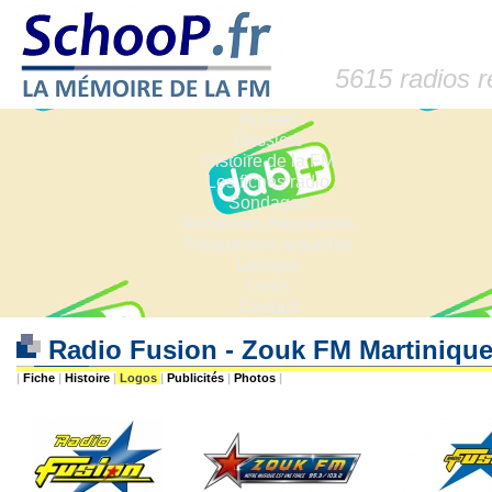
5615 radios 
Accueil
Dossiers
Histoire de la FM
Les fiches radio
Sondages
Anciennes fréquences
Fréquences actuelles
Lexique
Liens
Contact
Radio Fusion - Zouk FM Martinique
|
Fiche
|
Histoire
|
Logos
|
Publicités
|
Photos
|