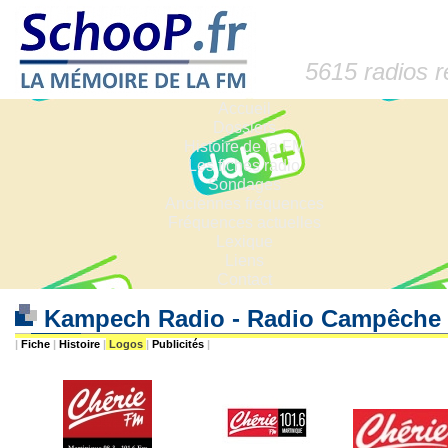
5615 radios 
Accueil
Dossiers
Histoire de la FM
Les fiches radio
Sondages
Anciennes fréquences
Fréquences actuelles
Lexique
Liens
Contact
Kampech Radio - Radio Campêche -
|
Fiche
|
Histoire
|
Logos
|
Publicités
|