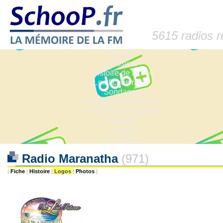
5615 radios 
Accueil
Dossiers
Histoire de la FM
Les fiches radio
Sondages
Anciennes fréquences
Fréquences actuelles
Lexique
Liens
Contact
Radio Maranatha
(971)
|
Fiche
|
Histoire
|
Logos
|
Photos
|