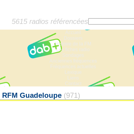
5615 radios référencées
Accueil
Dossiers
Histoire de la FM
Les fiches radio
Sondages
Anciennes fréquences
Fréquences actuelles
Lexique
Liens
Contact
- RFM Guadeloupe
(971)