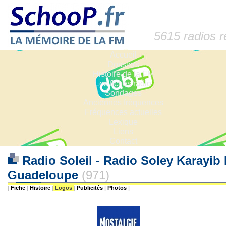
5615 radios 
Accueil
Dossiers
Histoire de la FM
Les fiches radio
Sondages
Anciennes fréquences
Fréquences actuelles
Lexique
Liens
Contact
Radio Soleil - Radio Soley Karayib 
Guadeloupe
(971)
|
Fiche
|
Histoire
|
Logos
|
Publicités
|
Photos
|