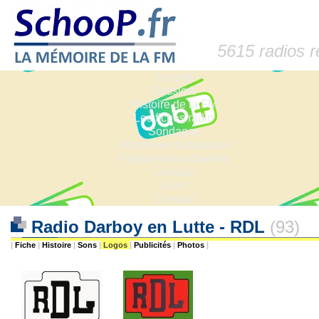
5615 radios 
Accueil
Dossiers
Histoire de la FM
Les fiches radio
Sondages
Anciennes fréquences
Fréquences actuelles
Lexique
Liens
Contact
Radio Darboy en Lutte - RDL
(93)
|
Fiche
|
Histoire
|
Sons
|
Logos
|
Publicités
|
Photos
|