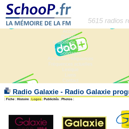
5615 radios 
Accueil
Dossiers
Histoire de la FM
Les fiches radio
Sondages
Anciennes fréquences
Fréquences actuelles
Lexique
Liens
Contact
Radio Galaxie - Radio Galaxie pr
|
Fiche
|
Histoire
|
Logos
|
Publicités
|
Photos
|