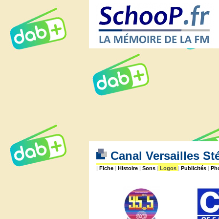
Canal Versailles St
|
Fiche
|
Histoire
|
Sons
|
Logos
|
Publicités
|
Ph