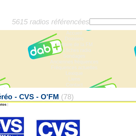
5615 radios référencées
Accueil
Dossiers
Histoire de la FM
Les fiches radio
Sondages
Anciennes fréquences
Fréquences actuelles
Lexique
Liens
Contact
éréo - CVS - O'FM
(78)
otos
|