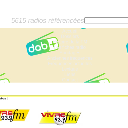
5615 radios référencées
Accueil
Dossiers
Histoire de la FM
Les fiches radio
Sondages
Anciennes fréquences
Fréquences actuelles
Lexique
Liens
Contact
otos
|