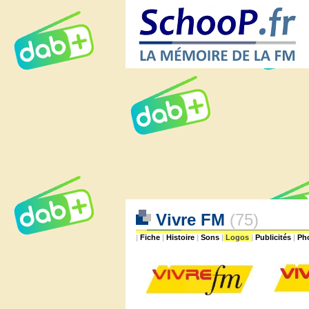
Vivre FM
(75)
|
Fiche
|
Histoire
|
Sons
|
Logos
|
Publicités
|
Ph