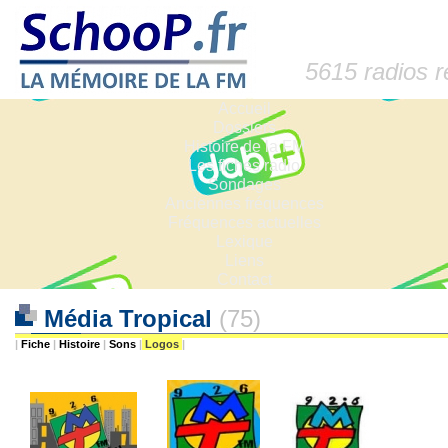
5615 radios 
Accueil
Dossiers
Histoire de la FM
Les fiches radio
Sondages
Anciennes fréquences
Fréquences actuelles
Lexique
Liens
Contact
Média Tropical
(75)
|
Fiche
|
Histoire
|
Sons
|
Logos
|