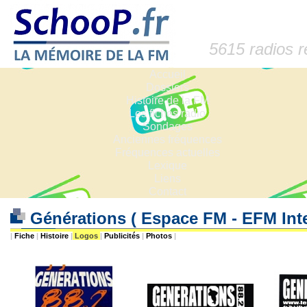
5615 radios 
Accueil
Dossiers
Histoire de la FM
Les fiches radio
Sondages
Anciennes fréquences
Fréquences actuelles
Lexique
Liens
Contact
Générations ( Espace FM - EFM Int
|
Fiche
|
Histoire
|
Logos
|
Publicités
|
Photos
|