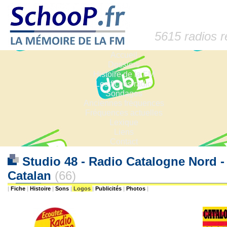
5615 radios 
Accueil
Dossiers
Histoire de la FM
Les fiches radio
Sondages
Anciennes fréquences
Fréquences actuelles
Lexique
Liens
Contact
Studio 48 - Radio Catalogne Nord 
Catalan
(66)
|
Fiche
|
Histoire
|
Sons
|
Logos
|
Publicités
|
Photos
|