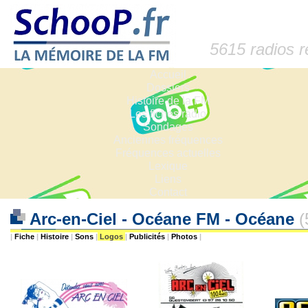
5615 radios 
Accueil
Dossiers
Histoire de la FM
Les fiches radio
Sondages
Anciennes fréquences
Fréquences actuelles
Lexique
Liens
Contact
Arc-en-Ciel - Océane FM - Océane
(
|
Fiche
|
Histoire
|
Sons
|
Logos
|
Publicités
|
Photos
|