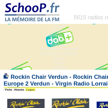
5615 radios 
Accueil
Dossiers
Histoire de la FM
Les fiches radio
Sondages
Anciennes fréquences
Fréquences actuelles
Lexique
Liens
Contact
Rockin Chair Verdun - Rockin Chair
Europe 2 Verdun - Virgin Radio Lorra
|
Fiche
|
Histoire
|
Logos
|