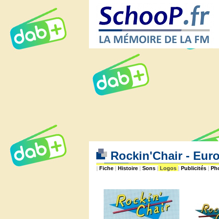
Rockin'Chair - Euro
|
Fiche
|
Histoire
|
Sons
|
Logos
|
Publicités
|
Ph