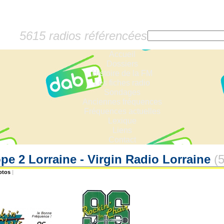
5615 radios référencées
Accueil
Dossiers
Histoire de la FM
Les fiches radio
Sondages
Anciennes fréquences
Fréquences actuelles
Lexique
Liens
Contact
pe 2 Lorraine - Virgin Radio Lorraine
(
otos
|