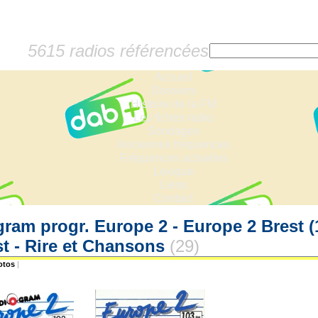
5615 radios référencées
Accueil
Dossiers
Histoire de la FM
Les fiches radio
Sondages
Anciennes fréquences
Fréquences actuelles
Lexique
Liens
Contact
am progr. Europe 2 - Europe 2 Brest (1)
t - Rire et Chansons
(29)
otos
|