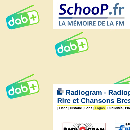
Radiogram - Radiogr
Rire et Chansons Bres
|
Fiche
|
Histoire
|
Sons
|
Logos
|
Publicités
|
Ph