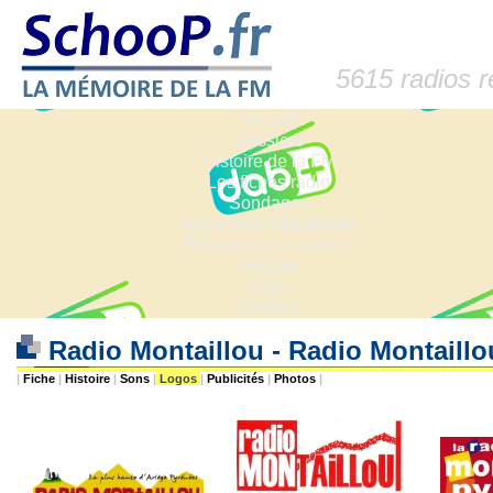
5615 radios 
Accueil
Dossiers
Histoire de la FM
Les fiches radio
Sondages
Anciennes fréquences
Fréquences actuelles
Lexique
Liens
Contact
Radio Montaillou - Radio Montaill
|
Fiche
|
Histoire
|
Sons
|
Logos
|
Publicités
|
Photos
|