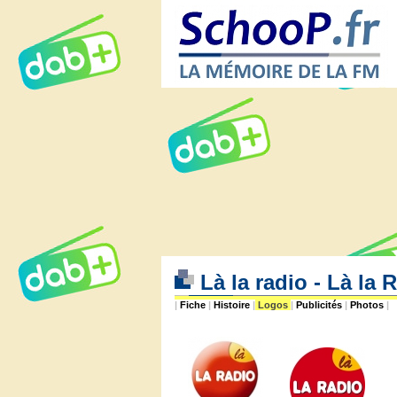
Là la radio - Là la
|
Fiche
|
Histoire
|
Logos
|
Publicités
|
Photos
|