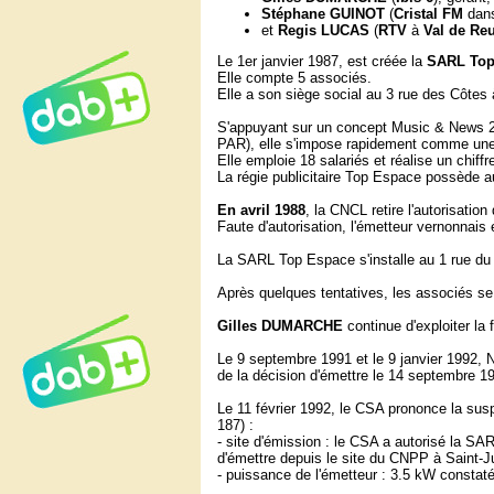
Stéphane GUINOT
(
Cristal FM
dan
et
Regis LUCAS
(
RTV
à
Val de Reu
Le 1er janvier 1987, est créée la
SARL Top
Elle compte 5 associés.
Elle a son siège social au 3 rue des Côtes 
S'appuyant sur un concept Music & News 20
PAR), elle s'impose rapidement comme une 
Elle emploie 18 salariés et réalise un chiffr
La régie publicitaire Top Espace possède au
En avril 1988
, la CNCL retire l'autorisatio
Faute d'autorisation, l'émetteur vernonnais e
La SARL Top Espace s'installe au 1 rue du
Après quelques tentatives, les associés s
Gilles DUMARCHE
continue d'exploiter la
Le 9 septembre 1991 et le 9 janvier 1992, 
de la décision d'émettre le 14 septembre 1
Le 11 février 1992, le CSA prononce la susp
187) :
- site d'émission : le CSA a autorisé la S
d'émettre depuis le site du CNPP à Saint-J
- puissance de l'émetteur : 3.5 kW constat