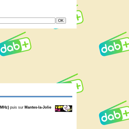
 MHz)
puis sur
Mantes-la-Jolie