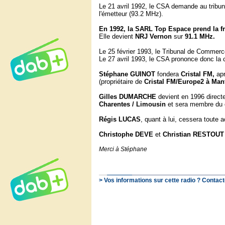
Le 21 avril 1992, le CSA demande au tribuna
l'émetteur (93.2 MHz).
En 1992, la SARL Top Espace prend la f
Elle devient
NRJ Vernon
sur
91.1 MHz.
Le 25 février 1993, le Tribunal de Commer
Le 27 avril 1993, le CSA prononce donc la c
Stéphane GUINOT
fondera
Cristal FM,
apr
(propriétaire de
Cristal FM/Europe2 à Mante
Gilles DUMARCHE
devient en 1996 direct
Charentes / Limousin
et sera membre du co
Régis LUCAS
, quant à lui, cessera toute a
Christophe DEVE
et
Christian RESTOUT
Merci à Stéphane
> Vos informations sur cette radio ? Contact