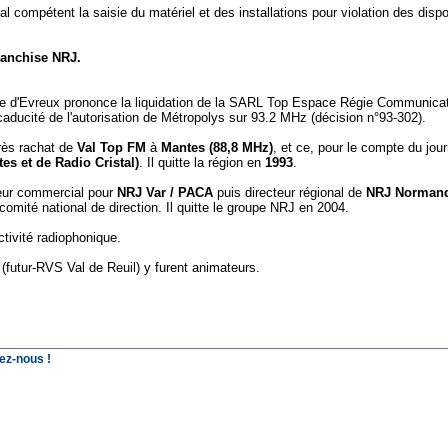
l compétent la saisie du matériel et des installations
pour violation des dispo
ranchise NRJ.
ce d'Evreux prononce la liquidation de la SARL Top Espace Régie Communicati
aducité de l'autorisation de Métropolys sur 93.2 MHz (décision n°93-302).
ès rachat de
Val Top FM
à
Mantes (88,8 MHz)
, et ce, pour le compte du jou
s et de Radio Cristal)
. Il quitte la région en
1993
.
eur commercial pour
NRJ Var / PACA
puis directeur régional de
NRJ Norman
mité national de direction. Il quitte le groupe NRJ en 2004.
ctivité radiophonique.
(futur-RVS Val de Reuil) y furent animateurs.
ez-nous !