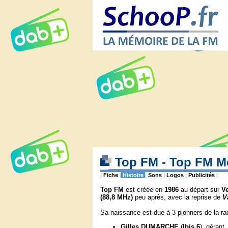
Top FM - Top FM M
|
Fiche
|
Histoire
|
Sons
|
Logos
|
Publicités
|
Top FM
est créée en
1986
au départ sur
V
(88,8 MHz)
peu après, avec la reprise de
V
Sa naissance est due à 3 pionners de la rad
Gilles DUMARCHE
(
Ibis 6
), gérant