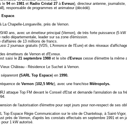
s le
94
en
1981
et
Radio Cristal 27
à
Evreux
), directeur antenne, journaliste
il
), responsable de programmes et animateur (décédé).
 Espace
.
à La Chapelle-Longueville, près de Vernon.
/40 ans, avec un émetteur principal (Vernon), de très forte puissance (5 kW
radio départementale, leader sur sa zone d'émission.
e d'affaires de 13 millions de francs.
ssi 2 journaux gratuits (VDS, L'Annonce de l'Eure) et des réseaux d'affichage
n des émetteurs de Vernon et d'Evreux.
st saisi le
21 septembre
1988
et le site d'
Evreux
cesse d'émettre la même an
 Vieux Château - Résidence Le Suchet à Vernon.
e sépareront
(SARL Top Espace
) en
1990.
 fréquence de
Vernon
(
102,5 MHz
), avec une franchise
Métropolys.
NRJ attaque Top FM devant le Conseil d'Etat et demande l'annulation de sa fr
994.
ension de l'autorisation d'émettre pour sept jours pour non-respect de ses ob
ARL Top Espace Régie Communication sur le site de Chanteloup, à Saint-Vigor
ust près de Vernon, d'après les constats effectués en septembre 1991 et en j
é pour 1 kW autorisé.