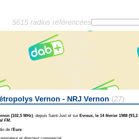
5615 radios référencées
Accueil
Dossiers
Histoire de la FM
Les fiches radio
Sondages
Anciennes fréquences
Fréquences actuelles
Lexique
Liens
Contact
étropolys Vernon - NRJ Vernon
(27)
ernon
(102,5 MHz)
, depuis Saint-Just et sur
Evreux, le 14 février 1988
(93,2
al FM.
io de l'
Eure
:
, animateur et directeur commercial,