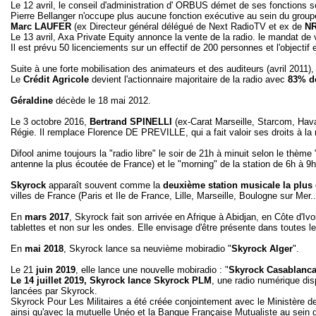
Le 12 avril, le conseil d'administration d' ORBUS démet de ses fonctions 
Pierre Bellanger n'occupe plus aucune fonction exécutive au sein du groupe 
Marc LAUFER
(ex Directeur général délégué de Next RadioTV et ex de
NR
Le 13 avril, Axa Private Equity annonce la vente de la radio. le mandat de
Il est prévu 50 licenciements sur un effectif de 200 personnes et l'objectif
Suite à une forte mobilisation des animateurs et des auditeurs (avril 2011),
Le
Crédit Agricole
devient l'actionnaire majoritaire de la radio avec
83% de
Géraldine
décède le 18 mai 2012.
Le 3 octobre 2016,
Bertrand SPINELLI
(ex-Carat Marseille, Starcom, Hav
Régie. Il remplace Florence DE PREVILLE, qui a fait valoir ses droits à la r
Difool anime toujours la "radio libre" le soir de 21h à minuit selon le thème 
antenne la plus écoutée de France) et le "morning" de la station de 6h à 9h
Skyrock
apparaît souvent comme la
deuxième station musicale la plus
villes de France (Paris et Ile de France, Lille, Marseille, Boulogne sur Mer..
En
mars 2017
, Skyrock fait son arrivée en Afrique à Abidjan, en Côte d'Ivo
tablettes et non sur les ondes. Elle envisage d'être présente dans toutes le
En
mai 2018
, Skyrock lance sa neuvième mobiradio "
Skyrock Alger
".
Le 21
juin 2019
, elle lance une nouvelle mobiradio : "
Skyrock Casablanc
Le 14 juillet 2019, Skyrock lance Skyrock PLM
, une radio numérique dis
lancées par Skyrock.
Skyrock Pour Les Militaires a été créée conjointement avec le Ministère 
ainsi qu'avec la mutuelle Unéo et la Banque Française Mutualiste au sein d