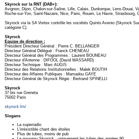
Skyrock sur la RNT (DAB+):
Avignon, Dijon, Chalon-sur-Saône, Lille, Calais, Dunkerque, Lens-Douai, V
Roche-sur-Yon, Saint-Nazaire, Nice, Paris, Rouen, Le Havre, Strasbourg,
Skyrock via la SA Vortex contrôle les sociétés Quinto Avenio (Skyrock Sud
catégorie C).
Skyrock
Equipe de direction :
Président Directeur Général : Pierre C. BELLANGER
Directeur Général Délégué : Franck CHENEAU
Directeur Général des Programmes : Laurent BOUNEAU
Directeur d'Antenne : DIFOOL (David MASSARD)
Directeur Technique : Marc AUGIS
Directeur des Relations Institutionnelles : Malek BOUTIH
Directeur des Affaires Publiques : Mamadou GAYE
Directeur Général de Skyrock Régie : Bertrand SPINELLI
Skyrock
37 bis rue Greneta
75002 Paris
skyrock.fm/
Slogans
La superradio
L'irrésistible chant des étoiles
Plus de tubes, moins de pub
Le nouveau Skyrock : uniquement les tubes des années 90