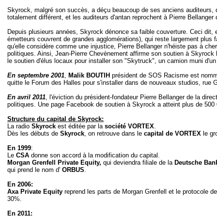
Skyrock, malgré son succès, a déçu beaucoup de ses anciens auditeurs, qu
totalement différent, et les auditeurs d'antan reprochent à Pierre Bellanger d
Depuis plusieurs années, Skyrock dénonce sa faible couverture. Ceci dit, e
émetteurs couvrent de grandes agglomérations), qui reste largement plus f
qu'elle considère comme une injustice, Pierre Bellanger n'héiste pas à che
politiques. Ainsi, Jean-Pierre Chevènement affirme son soutien à Skyrock l
le soutien d'élus locaux pour installer son "Skytruck", un camion muni d'un 
En septembre 2001
,
Malik BOUTIH
président de SOS Racisme est nommé 
quitte le Forum des Halles pour s'installer dans de nouveaux studios, rue
En avril 2011
, l'éviction du président-fondateur Pierre Bellanger de la dir
politiques. Une page Facebook de soutien à Skyrock a atteint plus de 500
Structure du capital de Skyrock:
La radio
Skyrock
est éditée par la
société VORTEX
.
Dès les débuts de
Skyrock
, on retrouve dans le
capital de VORTEX
le g
En 1999
:
Le
CSA
donne son accord à la modification du capital.
Morgan Grenfell Private Equity,
qui deviendra filiale de la
Deutsche Ba
qui prend le nom d'
ORBUS
.
En 2006:
Axa Private Equity
reprend les parts de Morgan Grenfell et le protocole 
30%.
En 2011: