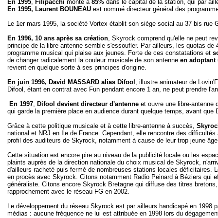
En
1995
,
Filipacchi
monte à
85%
dans le capital de la station, qui par aill
En 1995, Laurent BOUNEAU
est nommé directeur général des programm
Le 1er mars 1995, la société Vortex établit son siège social au 37 bis rue
En 1996, 10 ans après sa création
, Skyrock comprend qu'elle ne peut rev
principe de la libre-antenne semble s'essoufler. Par ailleurs, les quotas d
programme musical qui plaise aux jeunes. Forte de ces constatations et
s
de changer radicalement la couleur musicale de son antenne
en adoptant
revient en quelque sorte à ses principes d'origine.
En juin 1996, David MASSARD alias Difool
, illustre animateur de Lovin
Difool, étant en contrat avec Fun pendant encore 1 an, ne peut prendre l'an
En 1997
,
Difool devient directeur d'antenne
et ouvre une libre-antenne 
qui garde la première place en audience durant quelque temps, avant que Di
Grâce à cette politique musicale et à cette libre-antenne à succès,
Skyroc
national et NRJ en Ile de France. Cependant, elle rencontre des difficulté
profil des auditeurs de Skyrock, notamment à cause de leur trop jeune âge
Cette situation est encore pire au niveau de la publicité locale ou les espa
plaints auprès de la direction nationale du choix musical de Skyrock, n'arr
d'ailleurs racheté puis fermé de nombreuses stations locales déficitaires. 
en procès avec Skyrock. Citons notamment Radio Peinard à Béziers qui ef
généraliste. Citons encore Skyrock Bretagne qui diffuse des titres breton
rapprochement avec le réseau FG en 2002.
Le développement du réseau Skyrock est par ailleurs handicapé en 1998 pa
médias : aucune fréquence ne lui est attribuée en 1998 lors du dégagemen