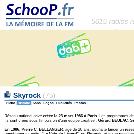
5615 radios 
Accueil
Dossiers
Histoire de la FM
Les fiches radio
Sondages
Anciennes fréquences
Fréquences actuelles
Lexique
Liens
Contact
Skyrock
(75)
|
Fiche
|
Histoire
|
Sons
|
Logos
|
Publicités
|
Photos
|
Réseau national privé
créée le 23 mars 1986 à Paris
. Les programmes de
Ils sont crées sous l'impulsion d'une équipe créative :
Gérard BEULAC
,
S
En
1986
,
Pierre C. BELLANGER
, âgé de 28 ans, souhaite lancer un résea
transformer sa radio,
"La Voix du Lézard"
, en
Skyrock
, et ouvre rapide