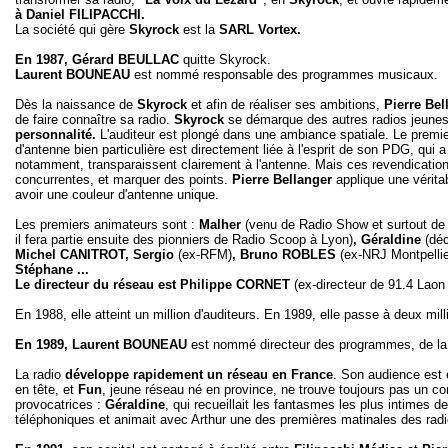
à Daniel FILIPACCHI.
La société qui gère
Skyrock
est la
SARL Vortex.
En 1987, Gérard BEULLAC
quitte Skyrock.
Laurent BOUNEAU
est nommé responsable des programmes musicaux.
Dès la naissance de
Skyrock
et afin de réaliser ses ambitions,
Pierre Be
de faire connaître sa radio.
Skyrock
se démarque des autres radios jeune
personnalité.
L'auditeur est plongé dans une ambiance spatiale. Le premi
d'antenne bien particulière est directement liée à l'esprit de son PDG, qui 
notamment, transparaissent clairement à l'antenne. Mais ces revendications
concurrentes, et marquer des points.
Pierre Bellanger
applique une vérita
avoir une couleur d'antenne unique.
Les premiers animateurs sont :
Malher
(venu de Radio Show et surtout d
il fera partie ensuite des pionniers de Radio Scoop à Lyon)
, Géraldine
(dé
Michel CANITROT, Sergio
(ex-RFM)
, Bruno ROBLES
(ex-NRJ Montpellie
Stéphane ...
Le directeur du réseau est Philippe CORNET
(ex-directeur de 91.4 Lao
En 1988, elle atteint un million d'auditeurs. En 1989, elle passe à deux mill
En 1989, Laurent BOUNEAU
est nommé directeur des programmes, de la r
La radio
développe rapidement un réseau en France
. Son audience est 
en tête, et
Fun
, jeune réseau né en province, ne trouve toujours pas un co
provocatrices :
Géraldine
, qui recueillait les fantasmes les plus intimes d
téléphoniques et animait avec Arthur une des premières matinales des radi