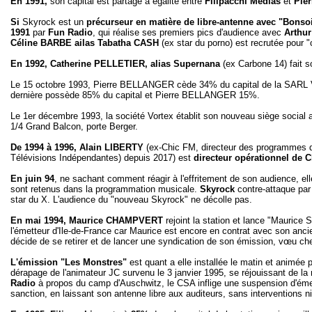
En 1991,
son capital est partagé à égalité entre
Filipacchi
Médias
et
Pier
Si
Skyrock est un
précurseur en matière de libre-antenne avec "Bonsoi
1991
par
Fun Radio
, qui réalise ses premiers pics d'audience avec
Arthur
Céline BARBE ailas Tabatha CASH
(ex star du porno) est recrutée pour "
En 1992, Catherine PELLETIER, alias Supernana
(ex Carbone 14) fait 
Le 15 octobre 1993, Pierre BELLANGER cède 34% du capital de la SARL Vorte
dernière possède 85% du capital et Pierre BELLANGER 15%.
Le 1er décembre 1993, la société Vortex établit son nouveau siège social 
1/4 Grand Balcon, porte Berger.
De 1994 à 1996, Alain LIBERTY
(ex-Chic FM, directeur des programmes de
Télévisions Indépendantes) depuis 2017) est
directeur opérationnel de 
En juin 94
, ne sachant comment réagir à l'effritement de son audience, el
sont retenus dans la programmation musicale.
Skyrock
contre-attaque par
star du X. L'audience du "nouveau Skyrock" ne décolle pas.
En mai 1994, Maurice
CHAMPVERT
rejoint la station et lance "Maurice
l'émetteur d'Ile-de-France car Maurice est encore en contrat avec son ancie
décide de se retirer et de lancer une syndication de son émission, vœu ch
L'émission "Les Monstres"
est quant a elle installée le matin et animée
dérapage de l'animateur JC survenu le 3 janvier 1995, se réjouissant de la 
Radio
à propos du camp d'Auschwitz, le CSA inflige une suspension d'éme
sanction, en laissant son antenne libre aux auditeurs, sans interventions ni