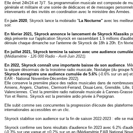
Elle émet 24h/24 et 7j/7. Sa programmation musicale est composée de musi
générale et militaire et une soirée de dédicaces et de messages personnels
intervenants et des invités en coordination avec le ministère des Armées.
En
juin 2020
, Skyrock lance la mobiradio "
La
Nocturne"
avec les meilleur
soir.
En février 2021, Skyrock annonce le lancement de Skyrock Klassiks
pr
déjà présente sur l'application Skyrock en rassemblant 1.5 millions d'aud
déroule chaque dimanche sur l'antenne de Skyrock de 18h à 20h. En févri
En juillet 2021, Skyrock termine la saison avec une audience cumulée 
(
Médiamétrie - 126 000 Radio - Avril-Juin 2021).
En 2022, Skyrock connaît une importante baisse de son audience
. Mê
la sépare désormais de la troisième radio musicale, Nostalgie (du groupe 
Skyrock enregistre une audience cumulée de 5.6%
(-0.6% sur un an) e
EAR - National Novembre-Décembre 2022).
Elle conserve la première place des radios musicales dans de nombreuses v
Amiens, Angers, Chartres, Clermont-Ferrand, Douai-Lens, Grenoble, Lille, 
Valenciennes. C'est la première radio nationale musicale à Cannes-Grass
Yon et Reims. Skyrock est la première ardio privée à Perpignan.
Elle subit comme ses concurrentes la progression d'écoute des plateformes
internationales accessibles en un clic.
Skyrock stabilise son audience sur la fin de saison 2022-2023 : elle se m
Skyrock confirme ses bons résultats d'audience fin 2023 avec 6.2% d'aud
(-0.3% sur une vague et +0.2% sur un an (Médiamétrie EAR National Novem