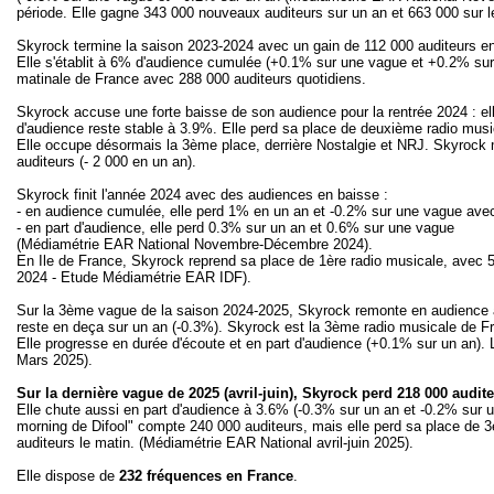
période. Elle gagne 343 000 nouveaux auditeurs sur un an et 663 000 sur 
Skyrock termine la saison 2023-2024 avec un gain de 112 000 auditeurs en 
Elle s'établit à 6% d'audience cumulée (+0.1% sur une vague et +0.2% sur
matinale de France avec 288 000 auditeurs quotidiens.
Skyrock accuse une forte baisse de son audience pour la rentrée 2024 : e
d'audience reste stable à 3.9%. Elle perd sa place de deuxième radio music
Elle occupe désormais la 3ème place, derrière Nostalgie et NRJ. Skyrock 
auditeurs (- 2 000 en un an).
Skyrock finit l'année 2024 avec des audiences en baisse :
- en audience cumulée, elle perd 1% en un an et -0.2% sur une vague ave
- en part d'audience, elle perd 0.3% sur un an et 0.6% sur une vague
(Médiamétrie EAR National Novembre-Décembre 2024).
En Ile de France, Skyrock reprend sa place de 1ère radio musicale, avec
2024 - Etude Médiamétrie EAR IDF).
Sur la 3ème vague de la saison 2024-2025, Skyrock remonte en audience à
reste en deça sur un an (-0.3%). Skyrock est la 3ème radio musicale de F
Elle progresse en durée d'écoute et en part d'audience (+0.1% sur un an).
Mars 2025).
Sur la dernière vague de 2025 (avril-juin), Skyrock perd 218 000 audi
Elle chute aussi en part d'audience à 3.6% (-0.3% sur un an et -0.2% sur 
morning de Difool" compte 240 000 auditeurs, mais elle perd sa place de 3
auditeurs le matin. (Médiamétrie EAR National avril-juin 2025).
Elle dispose de
232 fréquences
en France
.