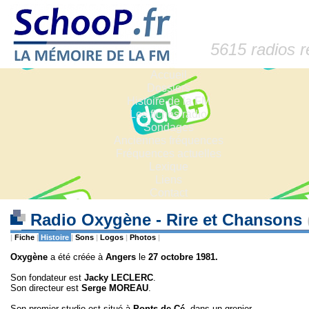
5615 radios 
Accueil
Dossiers
Histoire de la FM
Les fiches radio
Sondages
Anciennes fréquences
Fréquences actuelles
Lexique
Liens
Contact
Radio Oxygène - Rire et Chansons
|
Fiche
|
Histoire
|
Sons
|
Logos
|
Photos
|
Oxygène
a été créée à
Angers
le
27 octobre 1981.
Son fondateur est
Jacky LECLERC
.
Son directeur est
Serge MOREAU
.
Son premier studio est situé à
Ponts-de-Cé,
dans un grenier.