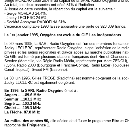
Serge MOREAU cède 25.4% du capital de la SARL Radio Oxygène à la soc
Au total, les deux associés ont cédé 51% à Radiofina.
A l'issue de cette cession, la répartition du capital est la suivante :
- Serge MOREAU 24.4%,
- Jacky LECLERC 24.6%,
- Société Anonyme RADIOFINA 51%.
L'exercice comptable 1993 laisse apparaître une perte de 923 309 francs.
Le 1er janvier 1995, Oxygène est exclue du GIE Les Indépendants.
Le 30 mars 1995, la SARL Radio Oxygène est l'un des membres fondateur
Jacky LECLERC, représentant Radio Oxygène, signe l'adhésion de la radio
privées et les radios régionales et d'avoir accès au marché publicitaire nati
Ce GIE est formé par plusieurs stations françaises dont Rire et Chansons
Service (Marseille, via Régie Radio Média, représentée par Marc ZENOU), R
(Lyon), Radio 2000 (Bourgogne et Franche-Comté), Radio Lazer (Toulouse),
Canal Tropical), Sweet FM (Essonne).
Le 30 juin 1995, Gilles FREGE (Radiofina) est nommé co-gérant de la soci
Jacky LECLERC est également co-gérant.
En 1996, la SARL Radio Oxygène
émet à :
Angers ......89.6 MHz
Saumur ...103.2 MHz
Segré ......103.3 MHz
Cholet .....105.3 MHz
La Flèche. 87.8 MHz
Au milieu des années 90,
elle décide de diffuser le programme
Rire et 
rapproche de
Fréquence 1.