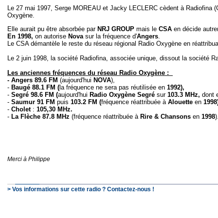
Le 27 mai 1997, Serge MOREAU et Jacky LECLERC cèdent à Radiofina (Grou
Oxygène.
Elle aurait pu être absorbée par
NRJ GROUP
mais le
CSA
en décide autre
En 1998,
on autorise
Nova
sur la fréquence d'
Angers
.
Le CSA démantèle le reste du réseau régional Radio Oxygène en réattribuan
Le 2 juin 1998, la société Radiofina, associée unique, dissout la société 
Les anciennes fréquences du réseau Radio Oxygène :
- Angers
89.6 FM
(aujourd'hui
NOVA
),
-
Baugé
88.1 FM (
la fréquence ne sera pas réutilisée en
1992),
-
Segré
98.6 FM (
aujourd'hui
Radio Oxygène Segré
sur
103.3 MHz,
dont 
-
Saumur
91 FM
puis
103.2 FM (
fréquence réattribuée à
Alouette
en
1998
-
Cholet
:
105,30 MHz.
-
La Flèche 87.8 MHz
(fréquence réattribuée à
Rire & Chansons
en
1998
)
Merci à Philippe
> Vos informations sur cette radio ? Contactez-nous !