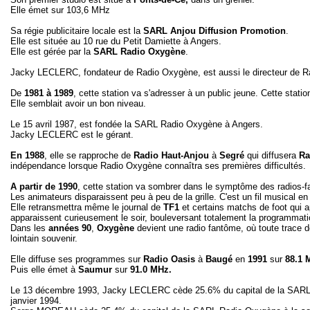
Elle émet sur 103,6 MHz
Sa régie publicitaire locale est la
SARL Anjou Diffusion Promotion
.
Elle est située au 10 rue du Petit Damiette à Angers.
Elle est gérée par la
SARL Radio Oxygène
.
Jacky LECLERC, fondateur de Radio Oxygène, est aussi le directeur de Rad
De
1981 à 1989
, cette station va s'adresser à un public jeune. Cette stati
Elle semblait avoir un bon niveau.
Le 15 avril 1987, est fondée la SARL Radio Oxygène à Angers.
Jacky LECLERC est le gérant.
En 1988
, elle se rapproche de
Radio Haut-Anjou
à
Segré
qui diffusera
Ra
indépendance lorsque Radio Oxygène connaîtra ses premières difficultés.
A
partir de 1990
, cette station va sombrer dans le symptôme des radios-
Les animateurs disparaissent peu à peu de la grille. C'est un fil musical en 
Elle retransmettra même le journal de
TF1
et certains matchs de foot qui 
apparaissent curieusement le soir, bouleversant totalement la programmatio
Dans les
années 90
,
Oxygène
devient une radio fantôme, où toute trace 
lointain souvenir.
Elle diffuse ses programmes sur
Radio Oasis
à
Baugé
en
1991
sur
88.1 
Puis elle émet à
Saumur
sur
91.0 MHz.
Le 13 décembre 1993, Jacky LECLERC cède 25.6% du capital de la SARL Ra
janvier 1994.