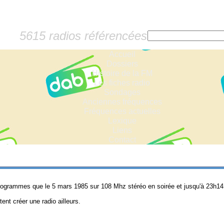
5615 radios référencées
Accueil
Dossiers
Histoire de la FM
Les fiches radio
Sondages
Anciennes fréquences
Fréquences actuelles
Lexique
Liens
Contact
rogrammes que le 5 mars 1985 sur 108 Mhz stéréo en soirée et jusqu'à 23h14
ent créer une radio ailleurs.