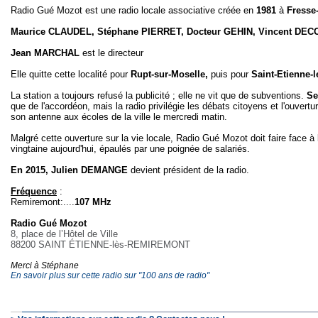
Radio Gué Mozot est une radio locale associative créée en
1981
à
Fresse
Maurice CLAUDEL, Stéphane PIERRET, Docteur GEHIN, Vincent DEC
Jean MARCHAL
est le directeur
Elle quitte cette localité pour
Rupt-sur-Moselle,
puis pour
Saint-Etienne
La station a toujours refusé la publicité ; elle ne vit que de subventions.
Se
que de l'accordéon, mais la radio privilégie les débats citoyens et l'ouvert
son antenne aux écoles de la ville le mercredi matin.
Malgré cette ouverture sur la vie locale, Radio Gué Mozot doit faire face à
vingtaine aujourd'hui, épaulés par une poignée de salariés.
En 2015, Julien DEMANGE
devient président de la radio.
Fréquence
:
Remiremont:....
107 MHz
Radio Gué Mozot
8, place de l’Hôtel de Ville
88200 SAINT ÉTIENNE-lès-REMIREMONT
Merci à Stéphane
En savoir plus sur cette radio sur "100 ans de radio"