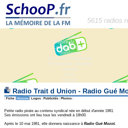
5615 radios 
Accueil
Dossiers
Histoire de la FM
Les fiches radio
Sondages
Anciennes fréquences
Fréquences actuelles
Lexique
Liens
Contact
Radio Trait d Union - Radio Gué M
|
Fiche
|
Histoire
|
Logos
|
Publicités
|
Photos
|
Petite radio pirate au contenu syndical née en début d'année 1981.
Ses émissions ont lieu tous les vendredi à 18h00.
Après le 10 mai 1981, elle donnera naissance à
Radio Gué Mozot.