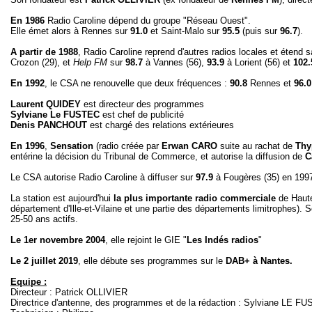
En 1986
Radio Caroline dépend du groupe "Réseau Ouest".
Elle émet alors à Rennes sur
91.0
et Saint-Malo sur
95.5
(puis sur
96.7
).
A partir de 1988
, Radio Caroline reprend d'autres radios locales et étend 
Crozon (29), et
Help FM
sur
98.7
à Vannes (56),
93.9
à Lorient (56) et
102.
En 1992
, le CSA ne renouvelle que deux fréquences :
90.8
Rennes et
96.0
Laurent QUIDEY
est directeur des programmes
Sylviane Le FUSTEC
est chef de publicité
Denis PANCHOUT
est chargé des relations extérieures
En 1996
,
Sensation
(radio créée par
Erwan CARO
suite au rachat de
Thy
entérine la décision du Tribunal de Commerce, et autorise la diffusion de
C
Le CSA autorise Radio Caroline à diffuser sur
97.9
à Fougères (35) en 1997
La station est aujourd'hui
la plus importante radio commerciale
de Haute 
département d'Ille-et-Vilaine et une partie des départements limitrophes).
25-50 ans actifs.
Le 1er novembre 2004
, elle rejoint le GIE "
Les Indés radios
"
Le 2 juillet 2019
, elle débute ses programmes sur le
DAB+ à Nantes.
Equipe :
Directeur : Patrick OLLIVIER
Directrice d'antenne, des programmes et de la rédaction : Sylviane LE F