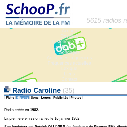
5615 radios 
Accueil
Dossiers
Histoire de la FM
Les fiches radio
Sondages
Anciennes fréquences
Fréquences actuelles
Lexique
Liens
Contact
Radio Caroline
(35)
|
Fiche
|
Histoire
|
Sons
|
Logos
|
Publicités
|
Photos
|
Radio créée en
1982
.
La première émission a lieu le 16 janvier 1982
Son fondateur est
Patrick OLLIVIER
(ex fondateur de
Rennes FM
), direc