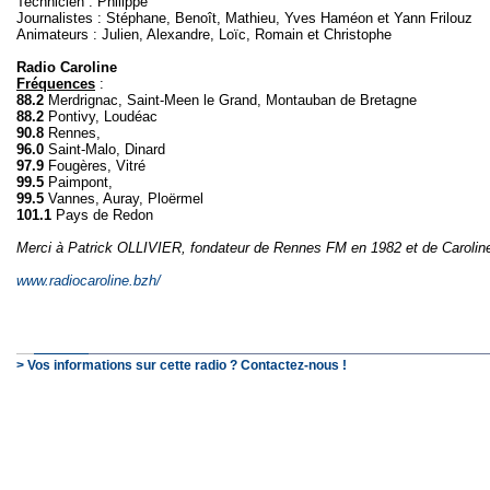
Technicien : Philippe
Journalistes : Stéphane, Benoît, Mathieu, Yves Haméon et Yann Frilouz
Animateurs : Julien, Alexandre, Loïc, Romain et Christophe
Radio Caroline
Fréquences
:
88.2
Merdrignac, Saint-Meen le Grand, Montauban de Bretagne
88.2
Pontivy, Loudéac
90.8
Rennes,
96.0
Saint-Malo, Dinard
97.9
Fougères, Vitré
99.5
Paimpont,
99.5
Vannes, Auray, Ploërmel
101.1
Pays de Redon
Merci à Patrick OLLIVIER, fondateur de Rennes FM en 1982 et de Carolin
www.radiocaroline.bzh/
> Vos informations sur cette radio ? Contactez-nous !