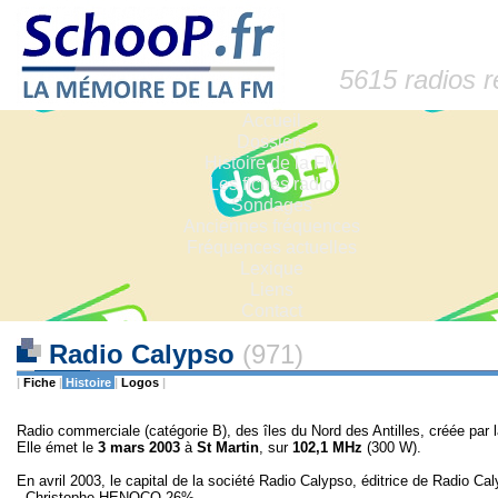
5615 radios 
Accueil
Dossiers
Histoire de la FM
Les fiches radio
Sondages
Anciennes fréquences
Fréquences actuelles
Lexique
Liens
Contact
Radio Calypso
(971)
|
Fiche
|
Histoire
|
Logos
|
Radio commerciale (catégorie B), des îles du Nord des Antilles, créée par 
Elle émet le
3 mars 2003
à
St Martin
, sur
102,1 MHz
(300 W).
En avril 2003, le capital de la société Radio Calypso, éditrice de Radio Ca
- Christophe HENOCQ 26%,