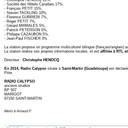
- Société des Hôtels Caraïbes 17%,
- François PETIT 15%,
- Steven TACKLING 10%,
- Florence GURRIERI 7%,
- Roger PETIT 7%,
- Gérard MIRRALES 5%,
- Patrick PETERSON 5%,
- Philippe CAZAUBON 5%,
- Jean-Paul FISCHER 3%.
La station propose un programme multiculturel bilingue (français/anglais) 
La station réalise ses propres informations locales, et est
affiliée à RTL 
Directeur :
Christophe HENOCQ
En 2014, Radio Calypso
située à
Saint-Martin
(
Guadeloupe
)
est déclarée
Pitre.
RADIO CALYPSO
anciens studios
BP 507
MARIGOT
97150 SAINT-MARTIN
Merci à Arnaud P.