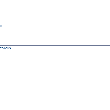
io
ez-nous !