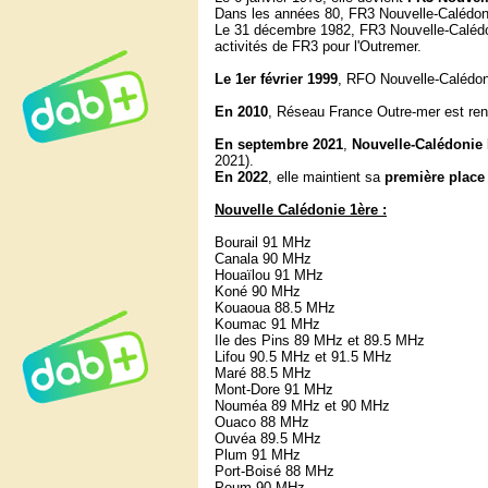
Dans les années 80, FR3 Nouvelle-Calédon
Le 31 décembre 1982, FR3 Nouvelle-Caléd
activités de FR3 pour l'Outremer.
Le 1er février 1999
, RFO Nouvelle-Calédon
En 2010
, Réseau France Outre-mer est re
En septembre 2021
,
Nouvelle-Calédonie
2021).
En 2022
, elle maintient sa
première place
Nouvelle Calédonie 1ère :
Bourail 91 MHz
Canala 90 MHz
Houaïlou 91 MHz
Koné 90 MHz
Kouaoua 88.5 MHz
Koumac 91 MHz
Ile des Pins 89 MHz et 89.5 MHz
Lifou 90.5 MHz et 91.5 MHz
Maré 88.5 MHz
Mont-Dore 91 MHz
Nouméa 89 MHz et 90 MHz
Ouaco 88 MHz
Ouvéa 89.5 MHz
Plum 91 MHz
Port-Boisé 88 MHz
Poum 90 MHz