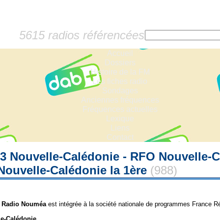
5615 radios référencées
Accueil
Dossiers
Histoire de la FM
Les fiches radio
Sondages
Anciennes fréquences
Fréquences actuelles
Lexique
Liens
Contact
 Nouvelle-Calédonie - RFO Nouvelle-C
Nouvelle-Calédonie la 1ère
(988)
,
Radio Nouméa
est intégrée à la société nationale de programmes France Ré
e-Calédonie
.