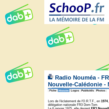
Radio Nouméa - FR3
Nouvelle-Calédonie - 
|
Fiche
|
Histoire
|
Logos
|
Publicités
|
Photos
|
Lors de l'éclatement de l'O.R.T.F., en
1974
délégation nationale FR3 Dom-Tom.
Le 6 janvier 1975, elle devient
FR3 Nouvell