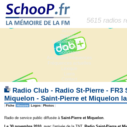
5615 radios 
Accueil
Dossiers
Histoire de la FM
Les fiches radio
Sondages
Anciennes fréquences
Fréquences actuelles
Lexique
Liens
Contact
Radio Club - Radio St-Pierre - FR3 S
Miquelon - Saint-Pierre et Miquelon l
|
Fiche
|
Histoire
|
Logos
|
Photos
|
Radio de service public diffusée à
Saint-Pierre et Miquelon
.
Le 30 novembre 2010
, avec l'arrivée de la TNT,
Radio Saint-Pierre et M