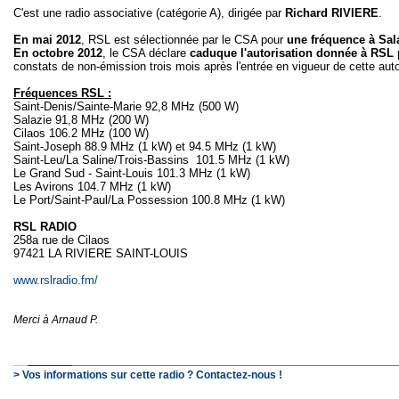
C'est une radio associative (catégorie A), dirigée par
Richard RIVIERE
.
En mai 2012
, RSL est sélectionnée par le CSA pour
une fréquence à Sal
En octobre 2012
, le CSA déclare
caduque l'autorisation donnée à RSL
constats de non-émission trois mois après l'entrée en vigueur de cette auto
Fréquences RSL :
Saint-Denis/Sainte-Marie 92,8 MHz (500 W)
Salazie 91,8 MHz (200 W)
Cilaos 106.2 MHz (100 W)
Saint-Joseph 88.9 MHz (1 kW) et 94.5 MHz (1 kW)
Saint-Leu/La Saline/Trois-Bassins 101.5 MHz (1 kW)
Le Grand Sud - Saint-Louis 101.3 MHz (1 kW)
Les Avirons 104.7 MHz (1 kW)
Le Port/Saint-Paul/La Possession 100.8 MHz (1 kW)
RSL RADIO
258a rue de Cilaos
97421 LA RIVIERE SAINT-LOUIS
www.rslradio.fm/
Merci à Arnaud P.
> Vos informations sur cette radio ? Contactez-nous !