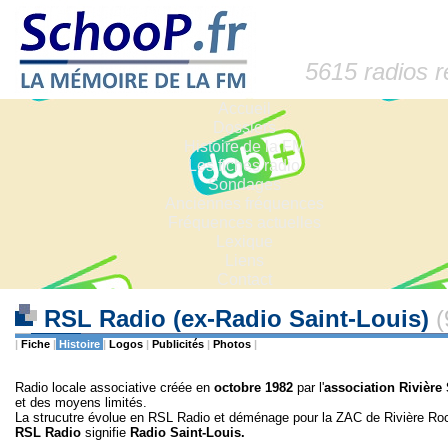
5615 radios 
Accueil
Dossiers
Histoire de la FM
Les fiches radio
Sondages
Anciennes fréquences
Fréquences actuelles
Lexique
Liens
Contact
RSL Radio (ex-Radio Saint-Louis)
(
|
Fiche
|
Histoire
|
Logos
|
Publicités
|
Photos
|
Radio locale associative créée en
octobre 1982
par l'
association Rivière
et des moyens limités.
La strucutre évolue en RSL Radio et déménage pour la ZAC de Rivière Ro
RSL Radio
signifie
Radio Saint-Louis.