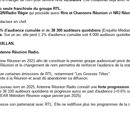
la
seule franchisée du groupe RTL.
H2R/Radio Régie
qui possède aussi
Rire et Chansons Réunion
et
NRJ Réun
dacteur en chef.
% d'audience cumulée
et de
38 300 auditeurs quotidiens
(Enquête Médiam
e.
Sur un an, elle perd 1.1% d'audience cumulée soit 8 000 auditeurs quotidie
UILLAN.
tenne Réunion Radio.
e Réunion en 2021 afin de constituer le premier groupe audiovisuel privé de l
 la Réunion et le changement de nom permettra de
renforcer l'audience de la sta
user certaines émissions de RTL, notamment "Les Grosses Têtes".
te à la Réunion et avait dû abandonner sa diffusion.
nouveau nom en 2025, Antenne Réunion Radio connaît une
forte progressio
 36 100 auditeurs quotidiens et progresse aussi en part d'audience (+0.6% s
EAR Métridom Réunion vague janvier-juin 2025)
cesse son partenariat avec RTL. Elle ne rediffuse plus les programmes de la 