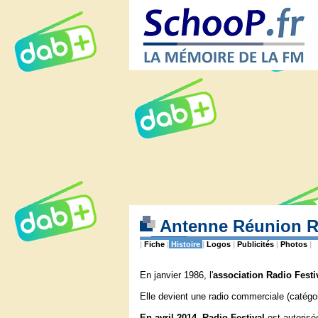
Antenne Réunion Ra
|
Fiche
|
Histoire
|
Logos
|
Publicités
|
Photos
|
En janvier 1986, l'
association Radio Festi
Elle devient une radio commerciale (catégor
En avril 2014
,
Radio Festival
est autorisé