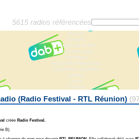
5615 radios référencées
Accueil
Dossiers
Histoire de la FM
Les fiches radio
Sondages
Anciennes fréquences
Fréquences actuelles
Lexique
Liens
Contact
dio (Radio Festival - RTL Réunion)
(9
val
créée
Radio Festival.
ie B).
e à changer de nom pour devenir
RTL REUNION
. Elle collaborait déjà avec
R