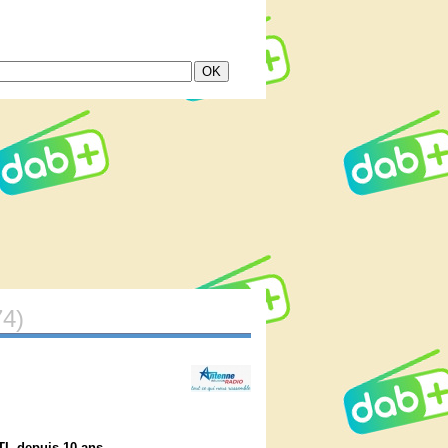
74)
TL
depuis 10 ans.