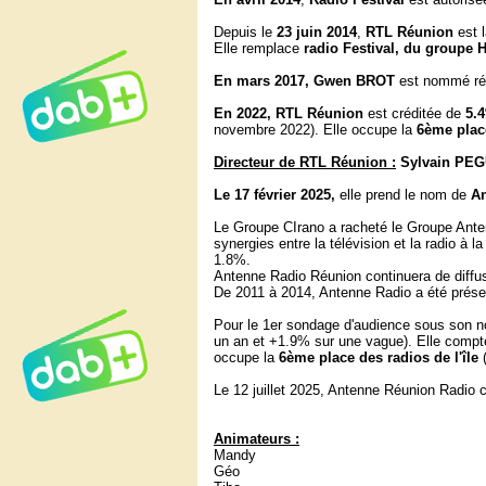
Depuis le
23 juin 2014
,
RTL Réunion
est 
Elle remplace
radio Festival, du groupe 
En mars 2017, Gwen BROT
est nommé ré
En 2022, RTL Réunion
est créditée de
5.4
novembre 2022).
Elle occupe la
6ème plac
Directeur de RTL Réunion :
Sylvain PEG
Le 17 février 2025,
elle prend le nom de
An
Le Groupe CIrano a racheté le Groupe Antenn
synergies entre la télévision et la radio à
1.8%.
Antenne Radio Réunion continuera de diff
De 2011 à 2014, Antenne Radio a été présen
Pour le 1er sondage d'audience sous son 
un an et +1.9% sur une vague). Elle compte
occupe la
6ème place des radios de l'île
(
Le 12 juillet 2025, Antenne Réunion Radio 
Animateurs :
Mandy
Géo