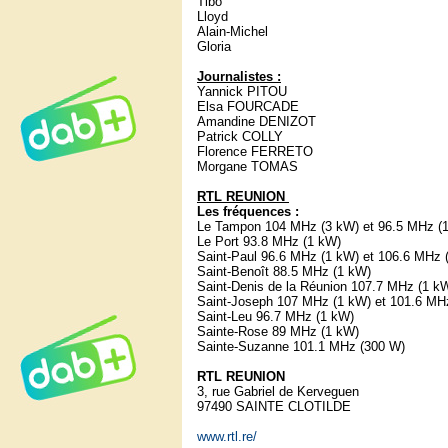
Tibo
Lloyd
Alain-Michel
Gloria
Journalistes :
Yannick PITOU
Elsa FOURCADE
Amandine DENIZOT
Patrick COLLY
Florence FERRETO
Morgane TOMAS
RTL REUNION
Les fréquences :
Le Tampon 104 MHz (3 kW) et 96.5 MHz (
Le Port 93.8 MHz (1 kW)
Saint-Paul 96.6 MHz (1 kW) et 106.6 MHz 
Saint-Benoît 88.5 MHz (1 kW)
Saint-Denis de la Réunion 107.7 MHz (1 k
Saint-Joseph 107 MHz (1 kW) et 101.6 MH
Saint-Leu 96.7 MHz (1 kW)
Sainte-Rose 89 MHz (1 kW)
Sainte-Suzanne 101.1 MHz (300 W)
RTL REUNION
3, rue Gabriel de Kerveguen
97490 SAINTE CLOTILDE
www.rtl.re/