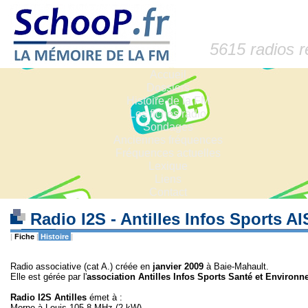
5615 radios 
Accueil
Dossiers
Histoire de la FM
Les fiches radio
Sondages
Anciennes fréquences
Fréquences actuelles
Lexique
Liens
Contact
Radio I2S - Antilles Infos Sports A
|
Fiche
|
Histoire
|
Radio associative (cat A.) créée en
janvier 2009
à Baie-Mahault.
Elle est gérée par l'
association Antilles Infos Sports Santé et Environ
Radio I2S Antilles
émet à :
Morne à Louis 105.8 MHz (2 kW)