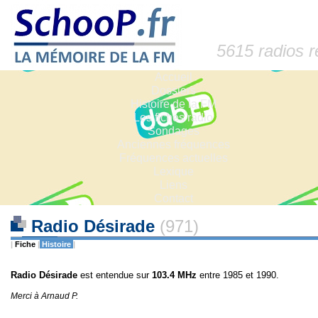
5615 radios 
Accueil
Dossiers
Histoire de la FM
Les fiches radio
Sondages
Anciennes fréquences
Fréquences actuelles
Lexique
Liens
Contact
Radio Désirade
(971)
|
Fiche
|
Histoire
|
Radio Désirade
est entendue sur
103.4 MHz
entre 1985 et 1990.
Merci à Arnaud P.