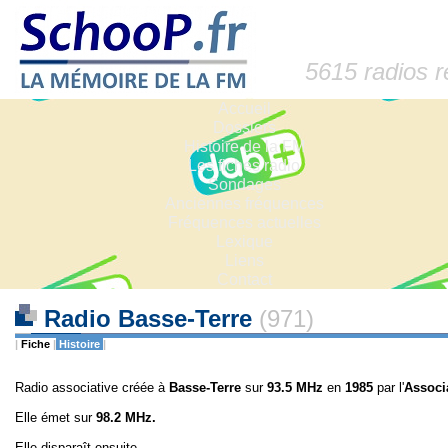
5615 radios 
Accueil
Dossiers
Histoire de la FM
Les fiches radio
Sondages
Anciennes fréquences
Fréquences actuelles
Lexique
Liens
Contact
Radio Basse-Terre
(971)
|
Fiche
|
Histoire
|
Radio associative créée à
Basse-Terre
sur
93.5 MHz
en
1985
par l'
Associa
Elle émet sur
98.2 MHz.
Elle disparaît ensuite.