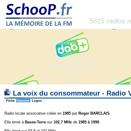
5615 radios 
Accueil
Dossiers
Histoire de la FM
Les fiches radio
Sondages
Anciennes fréquences
Fréquences actuelles
Lexique
Liens
Contact
La voix du consommateur - Radio
|
Fiche
|
Histoire
|
Logos
|
Radio locale associative créée en
1985
par
Roger BARCLAIS
.
Elle émet à
Basse-Terre
sur
102.7 MHz
de
1985 à 1990
.
Elle émet sur 93,8 et 102 MHz