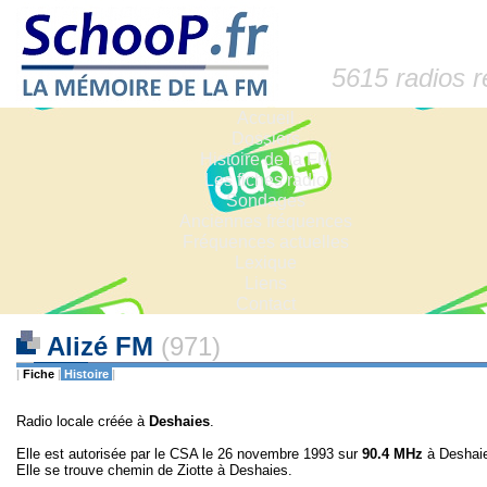
5615 radios 
Accueil
Dossiers
Histoire de la FM
Les fiches radio
Sondages
Anciennes fréquences
Fréquences actuelles
Lexique
Liens
Contact
Alizé FM
(971)
|
Fiche
|
Histoire
|
Radio locale créée à
Deshaies
.
Elle est autorisée par le CSA le 26 novembre 1993 sur
90.4 MHz
à Deshaie
Elle se trouve chemin de Ziotte à Deshaies.