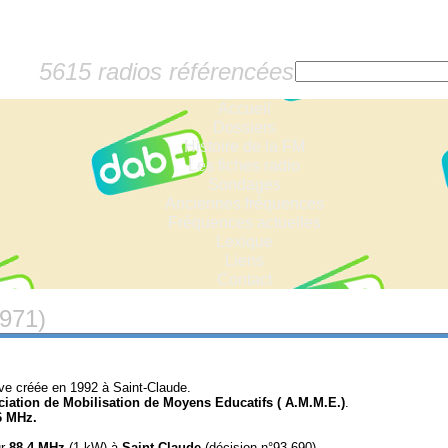
5615 radios référencées
Accueil
Dossiers
Histoire de la FM
Les fiches radio
Sondages
Anciennes fréquences
Fréquences actuelles
Lexique
Liens
Contact
(971)
ive créée en 1992 à Saint-Claude.
iation de Mobilisation de Moyens Educatifs ( A.M.M.E.)
.
6 MHz.
r
88.4 MHz
(1 kW) à
Saint-Claude
(décision n°93-690).