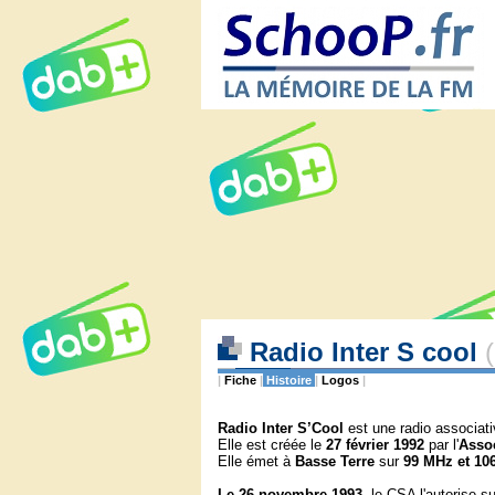
Radio Inter S cool
|
Fiche
|
Histoire
|
Logos
|
Radio Inter S’Cool
est une radio associat
Elle est créée le
27 février 1992
par l'
Assoc
Elle émet à
Basse Terre
sur
99 MHz et 10
Le 26 novembre 1993
, le CSA l'autorise su