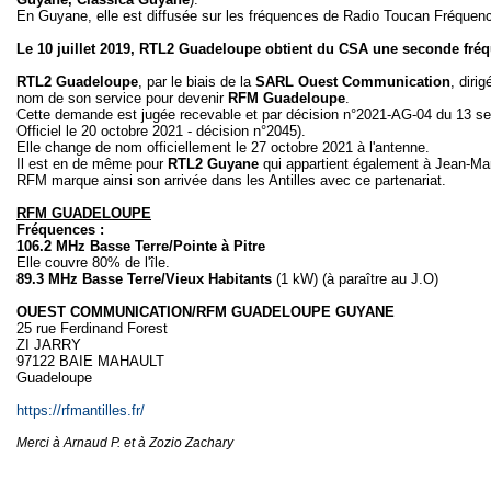
En Guyane, elle est diffusée sur les fréquences de Radio Toucan Fréquen
Le 10 juillet 2019, RTL2 Guadeloupe obtient du CSA une seconde fréqu
RTL2 Guadeloupe
, par le biais de la
SARL Ouest Communication
, diri
nom de son service pour devenir
RFM Guadeloupe
.
Cette demande est jugée recevable et par décision n°2021-AG-04 du 13 
Officiel le 20 octobre 2021 - décision n°2045).
Elle change de nom officiellement le 27 octobre 2021 à l'antenne.
Il est en de même pour
RTL2 Guyane
qui appartient également à Jean-M
RFM marque ainsi son arrivée dans les Antilles avec ce partenariat.
RFM GUADELOUPE
Fréquences :
106.2 MHz Basse Terre/Pointe à Pitre
Elle couvre 80% de l'île.
89.3 MHz Basse Terre/Vieux Habitants
(1 kW) (à paraître au J.O)
OUEST COMMUNICATION/RFM GUADELOUPE GUYANE
25 rue Ferdinand Forest
ZI JARRY
97122 BAIE MAHAULT
Guadeloupe
https://rfmantilles.fr/
Merci à Arnaud P. et à Zozio Zachary