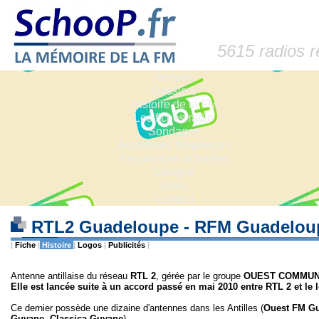
5615 radios 
Accueil
Dossiers
Histoire de la FM
Les fiches radio
Sondages
Anciennes fréquences
Fréquences actuelles
Lexique
Liens
Contact
RTL2 Guadeloupe - RFM Guadelo
|
Fiche
|
Histoire
|
Logos
|
Publicités
|
Antenne antillaise du réseau
RTL 2
, gérée par le groupe
OUEST COMMUN
Elle est lancée suite à un accord passé en mai 2010 entre RTL 2 e
Ce dernier possède une dizaine d'antennes dans les Antilles (
Ouest FM Gu
Guyane, Classica Guyane
).