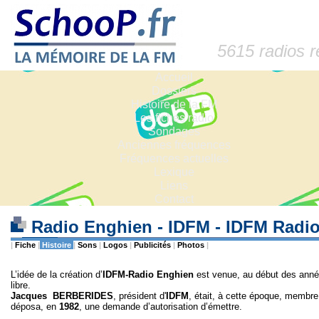
5615 radios 
Accueil
Dossiers
Histoire de la FM
Les fiches radio
Sondages
Anciennes fréquences
Fréquences actuelles
Lexique
Liens
Contact
Radio Enghien - IDFM - IDFM Radi
|
Fiche
|
Histoire
|
Sons
|
Logos
|
Publicités
|
Photos
|
L’idée de la création d’
IDFM-Radio Enghien
est venue, au début des année
libre.
Jacques BERBERIDES
, président d'
IDFM
, était, à cette époque, membre 
déposa, en
1982
, une demande d’autorisation d’émettre.