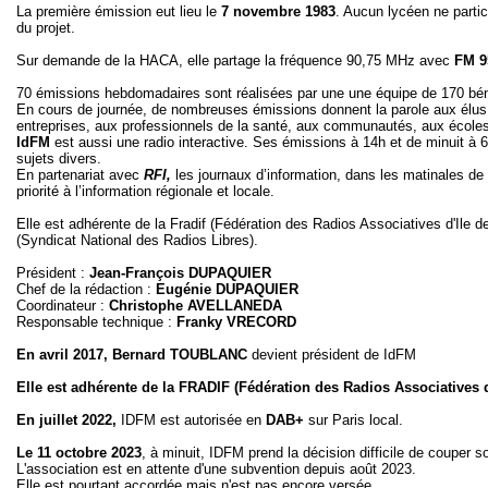
La première émission eut lieu le
7 novembre 1983
. Aucun lycéen ne partic
du projet.
Sur demande de la HACA, elle partage la fréquence 90,75 MHz avec
FM 9
70 émissions hebdomadaires sont réalisées par une une équipe de 170 bé
En cours de journée, de nombreuses émissions donnent la parole aux élus,
entreprises, aux professionnels de la santé, aux communautés, aux écoles
IdFM
est aussi une radio interactive. Ses émissions à 14h et de minuit à 
sujets divers.
En partenariat avec
RFI,
les journaux d’information, dans les matinales de 6
priorité à l’information régionale et locale.
Elle est adhérente de la Fradif (Fédération des Radios Associatives d'Ile
(Syndicat National des Radios Libres).
Président :
Jean-François DUPAQUIER
Chef de la rédaction :
Eugénie DUPAQUIER
Coordinateur :
Christophe AVELLANEDA
Responsable technique :
Franky VRECORD
En avril 2017, Bernard TOUBLANC
devient président de IdFM
Elle est adhérente de la FRADIF (
Fédération des Radios Associatives d
En juillet 2022,
IDFM est autorisée en
DAB+
sur Paris local.
Le 11 octobre 2023
, à minuit, IDFM prend la décision difficile de couper 
L'association est en attente d'une subvention depuis août 2023.
Elle est pourtant accordée mais n'est pas encore versée.