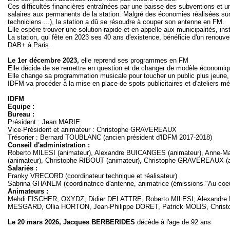
Ces difficultés financières entraînées par une baisse des subventions et 
salaires aux permanents de la station. Malgré des économies réalisées sur
techniciens ...), la station a dû se résoudre à couper son antenne en FM.
Elle espère trouver une solution rapide et en appelle aux municipalités, instit
La station, qui fête en 2023 ses 40 ans d'existence, bénéficie d'un renouv
DAB+ à Paris.
Le 1er décembre 2023,
elle reprend ses programmes en FM
Elle décide de se remettre en question et de changer de modèle économiqu
Elle change sa programmation musicale pour toucher un public plus jeune, 
IDFM va procéder à la mise en place de spots publicitaires et d'ateliers m
IDFM
Equipe :
Bureau :
Président : Jean MARIE
Vice-Président et animateur : Christophe GRAVEREAUX
Trésorier : Bernard TOUBLANC (ancien président d'IDFM 2017-2018)
Conseil d'administration :
Roberto MILESI (animateur), Alexandre BUICANGES (animateur), Anne-
(animateur), Christophe RIBOUT (animateur), Christophe GRAVEREAUX (an
Salariés :
Franky VRECORD (coordinateur technique et réalisateur)
Sabrina GHANEM (coordinatrice d'antenne, animatrice (émissions "Au coeur 
Animateurs :
Mehdi FISCHER, OXYDZ, Didier DELATTRE, Roberto MILESI, Alexandre 
MESGARD, Ollia HORTON, Jean-Philippe DORET, Patrick MOLIS, Chri
Le 20 mars 2026, Jacques BERBERIDES
décède à l'age de 92 ans