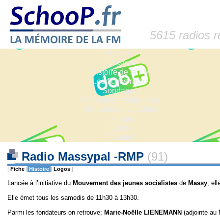
5615 radios 
Accueil
Dossiers
Histoire de la FM
Les fiches radio
Sondages
Anciennes fréquences
Fréquences actuelles
Lexique
Liens
Contact
Radio Massypal -RMP
(91)
|
Fiche
|
Histoire
|
Logos
|
Lancée à l’initiative du
Mouvement des jeunes socialistes
de
Massy
, ell
Elle émet tous les samedis de 11h30 à 13h30.
Parmi les fondateurs on retrouve;
Marie-Noëlle LIENEMANN
(adjointe au