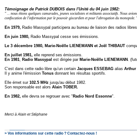
Témoignage de Patrick DUBOIS dans l'Unité du 04 juin 1982:
" ... nous étions quelques camarades, jeunes socialistes et militants associatifs. Nous avion
confiscation de l'information par le pouvoir giscardien et pour l'abrogation du monopole. 
En 1979,
Radio Massypal participera au bureau de liaison des radios libres
En juin 1980,
Radio Massypal cesse ses émissions.
Le 3 décembre 1980, Marie-Noëlle LIENEMANN et Joël THIBAUT
compar
En juillet 1981,
elle reprend ses émissions.
En 1981
,
Radio
Massypal
est dirigée par
Marie-Noëlle LIENEMANN
. (fu
C’est dans cette radio libre qu’un certain
Jacques ESSEBAG
alias
Arthu
Il y anime l'émission
Tonus
donnant les résultas sportifs.
Elle émet sur
102.5 MHz
jusqu'au début 1982.
Son responsable est alors
Alain TOBER.
En 1982,
elle devra se regrouer avec "
R
adio Nord Essonne
".
Merci à Alain et Stéphane
> Vos informations sur cette radio ? Contactez-nous !